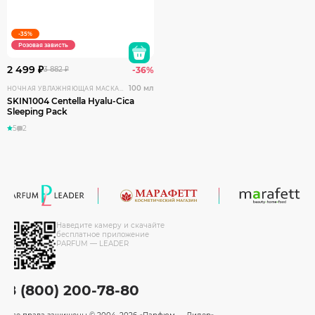
-35%
Розовая зависть
2 499 ₽
3 882 ₽
-36%
100 мл
НОЧНАЯ УВЛАЖНЯЮЩАЯ МАСКА ДЛЯ ЛИЦА С ЦЕНТЕЛЛОЙ И ГИАЛУРОНОВОЙ КИСЛОТОЙ
SKIN1004 Centella Hyalu-Cica
Sleeping Pack
5
2
Наведите камеру и скачайте
бесплатное приложение
PARFUM — LEADER
8 (800) 200-78-80