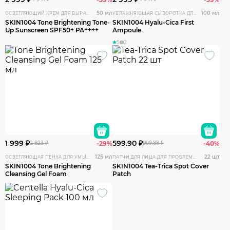
50 мл
100 мл
ОСВЕТЛЯЮЩИЙ КРЕМ ДЛЯ ВЫРАВНИВАНИЯ КОЖИ ЛИЦА И ТЕЛА НА ОСНОВЕ МАДАГАСКАРСКОЙ ЦЕНТЕЛЛЫ
УВЛАЖНЯЮЩАЯ СЫВОРОТКА ДЛЯ ЛИЦА С ЦЕНТЕЛЛОЙ И ГИАЛУРОНОВОЙ КИСЛОТОЙ
SKIN1004 Tone Brightening Tone-
SKIN1004 Hyalu-Cica First
Up Sunscreen SPF50+ PA++++
Ampoule
5
2
1 999 ₽
599.90 ₽
2 823 ₽
-29%
999.88 ₽
-40%
125 мл
22 шт
ОСВЕТЛЯЮЩАЯ ПЕНКА ДЛЯ УМЫВАНИЯ ЛИЦА С ЦЕНТЕЛЛОЙ
ПАТЧИ ДЛЯ ЛИЦА ДЛЯ ПРОБЛЕМНОЙ КОЖИ НА ОСНОВЕ ЧАЙНОГО ДЕРЕВА И ЦЕНТЕЛЛЫ
SKIN1004 Tone Brightening
SKIN1004 Tea-Trica Spot Cover
Cleansing Gel Foam
Patch