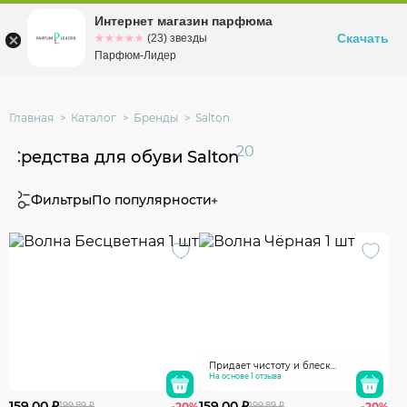
Интернет магазин парфюма
Омск
ул. Заозерная, 11, к. 1
Скачать
☆☆☆☆☆
★★★★★
(23) звезды
Парфюм-Лидер
Главная
Каталог
Бренды
Salton
20
Средства для обуви Salton
Фильтры
По популярности
Придает чистоту и блеск
ботинкам. Губка очень долговечна
На основе 1 отзыва
159.00 ₽
159.00 ₽
199.89 ₽
-20%
199.89 ₽
-20%