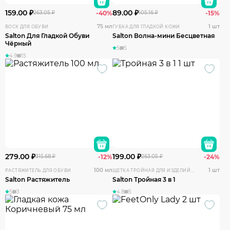
159.00 ₽
89.00 ₽
263.05 ₽
-40%
105.16 ₽
-15%
75 мл
1 шт
ВОСК ДЛЯ ОБУВИ
ГУБКА ДЛЯ ГЛАДКОЙ КОЖИ
Salton Для Гладкой Обуви
Salton Волна-мини Бесцветная
Чёрный
5
5
4.9
15
279.00 ₽
199.00 ₽
315.68 ₽
-12%
263.05 ₽
-24%
100 мл
1 шт
РАСТЯЖИТЕЛЬ ДЛЯ ОБУВИ
ЩЕТКА ТРОЙНАЯ ДЛЯ ИЗДЕЛИЙ ИЗ ЗАМШИ И НУБУКА
Salton Растяжитель
Salton Тройная 3 в 1
5
3
4.8
5