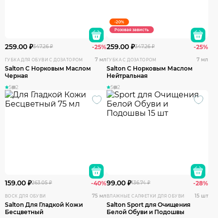
-20%
Розовая зависть
259.00 ₽
259.00 ₽
347.26 ₽
-25%
347.26 ₽
-25%
7 мл
7 мл
ГУБКА ДЛЯ ОБУВИ С ДОЗАТОРОМ
ГУБКА С ДОЗАТОРОМ
Salton С Норковым Маслом
Salton С Норковым Маслом
Черная
Нейтральная
5
2
5
2
159.00 ₽
99.00 ₽
263.05 ₽
-40%
136.74 ₽
-28%
75 мл
15 шт
ВОСК ДЛЯ ОБУВИ
ВЛАЖНЫЕ САЛФЕТКИ ДЛЯ ОБУВИ
Salton Для Гладкой Кожи
Salton Sport для Очищения
Бесцветный
Белой Обуви и Подошвы