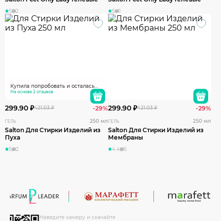
5
2
5
1
Купила попробовать и осталась
довольна. Стирала длинный
На основе 2 отзывов
пуховик, который уже выглядел
уставшим после зимы. После
299.90 ₽
299.90 ₽
421.03 ₽
-29%
421.03 ₽
-29%
стирки пуховик стал заметно
чище, пух распределился
250 мл
250 мл
ГЕЛЬ
ГЕЛЬ
равномерно, маленьких комочков
Salton Для Стирки Изделий из
Salton Для Стирки Изделий из
не осталось. Теперь постоянно
Пуха
Мембраны
буду им стирать
5
2
4.4
5
Наведите камеру и скачайте