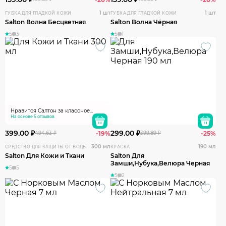
1 шт
1 шт
ГУБКА ДЛЯ ГЛАДКОЙ КОЖИ
ГУБКА ДЛЯ ГЛАДКОЙ КОЖИ
Salton Волна Бесцветная
Salton Волна Чёрная
5
3
5
1
Нравится Салтон за классное
качество. Защита от воды работает
На основе 5 отзывов
на все 100%. Распыляется
равномерно, быстро высыхает.
399.00 ₽
299.00 ₽
494.63 ₽
-19%
399.89 ₽
-25%
Создает не видимую пленку, вода,
мокрый снег скатываются, обувь
300 мл
190 мл
СРЕДСТВО ДЛЯ ЗАЩИТЫ ОТ ВОДЫ
КРАСКА
остается сухой. Не портит
Salton Для Кожи и Ткани
Salton Для
материал обуви.
Замши,Нубука,Велюра Черная
5
5
5
2