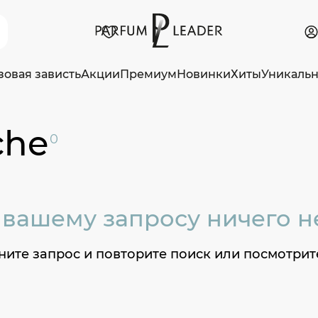
зовая зависть
Акции
Премиум
Новинки
Хиты
Уникаль
che
0
 вашему запросу ничего н
ите запрос и повторите поиск или посмотрит