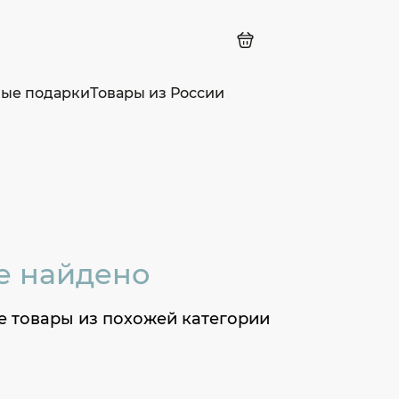
ные подарки
Товары из России
е найдено
е товары из похожей категории