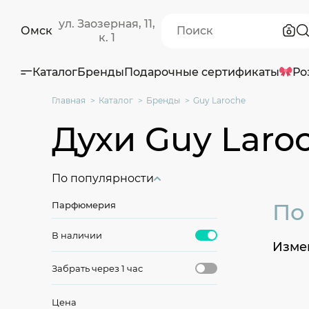
ул. Заозерная, 11,
Омск
к. 1
Каталог
Бренды
Подарочные сертификаты
Ро
Главная
Каталог
Бренды
Guy Laroche
Духи Guy Laro
По популярности
По
Парфюмерия
В наличии
Измен
Забрать через 1 час
Цена