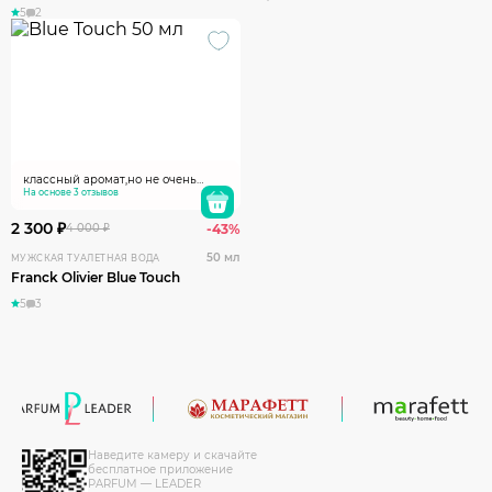
5
2
классный аромат,но не очень
стойкий
На основе 3 отзывов
2 300 ₽
4 000 ₽
-43%
50 мл
МУЖСКАЯ ТУАЛЕТНАЯ ВОДА
Franck Olivier Blue Touch
5
3
Наведите камеру и скачайте
бесплатное приложение
PARFUM — LEADER