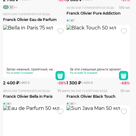
25
50
мл
100 мл
МУЖСКАЯ ПАРФЮМЕРНАЯ ВОДА
Franck Olivier Pure Addiction
ЖЕНСКАЯ ПАРФЮМЕРНАЯ ВОДА
Franck Olivier Eau de Parfum
5
7
Запах нежный, приятный, не
За эти смешные деньги аромат
навязчи вый, сразу чувствуется
На основе 4 отзывов
просто супер . На зиму , на вечер -
На основе 14 отзывов
нотка магнолии. Похожи на духи
наверное, лучший в данном
90 -х годов "Магнолия". Запах мой ,
ценовом сегменте
2 400 ₽
1 300 ₽
5 867 ₽
-59%
4 000 ₽
-68%
поэтому мне очень понравились.
Но если бы я просто прочитала
75 мл
50 мл
ЖЕНСКАЯ ПАРФЮМЕРНАЯ ВОДА
МУЖСКАЯ ТУАЛЕТНАЯ ВОДА
состав компонентов я бы их не
Franck Olivier Bella in Paris
Franck Olivier Black Touch
взяла, потому что я бы не
подумала , что такой приятный
5
4
5
14
запах. Рекомендую женственным
женщинам. Подчёркивают
нежность. Один не достаток, не
долго держался.