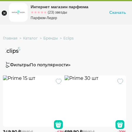
Интернет магазин парфюма
Омск
ул. Заозерная, 11, к. 1
Скачать
☆☆☆☆☆
★★★★★
(23) звезды
Парфюм-Лидер
Главная
Каталог
Бренды
Eclips
5
Eclips
Фильтры
По популярности
349.90 ₽
699.90 ₽
599.90 ₽
-42%
899.90 ₽
-22%