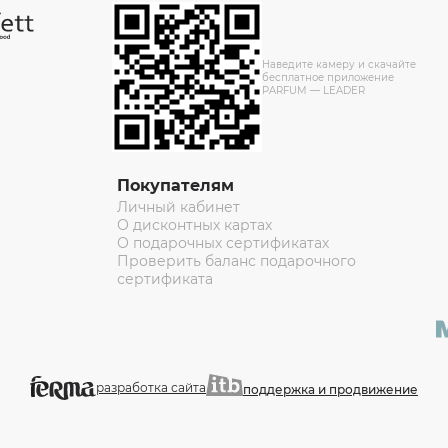
Наведите камеру и скачайте
бесплатное приложение
PARFUM — LEADER
Покупателям
Личный кабинет
О дисконтных картах
О подарочных сертификатах
Проверить баланс подарочного
сертификата
разработка сайта
поддержка и продвижение