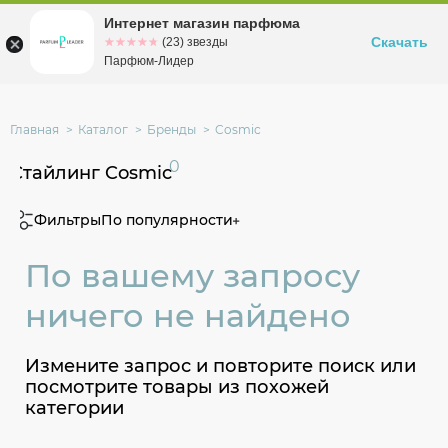
Интернет магазин парфюма
Омск
ул. Заозерная, 11, к. 1
Скачать
☆☆☆☆☆
★★★★★
(23) звезды
Парфюм-Лидер
Главная
Каталог
Бренды
Cosmic
0
Стайлинг Cosmic
Фильтры
По популярности
По вашему запросу
ничего не найдено
Измените запрос и повторите поиск или
посмотрите товары из похожей
категории