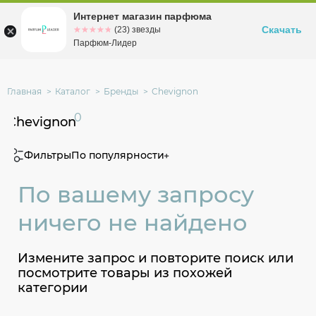
Интернет магазин парфюма
Омск
ул. Заозерная, 11, к. 1
Скачать
☆☆☆☆☆
★★★★★
(23) звезды
Парфюм-Лидер
Главная
Каталог
Бренды
Chevignon
0
Chevignon
Фильтры
По популярности
По вашему запросу
ничего не найдено
Измените запрос и повторите поиск или
посмотрите товары из похожей
категории