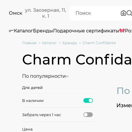
ул. Заозерная, 11,
Омск
к. 1
Каталог
Бренды
Подарочные сертификаты
Ро
Главная
Каталог
Бренды
Charm Confidante
Charm Confida
По популярности
По
Для детей
В наличии
Измен
Забрать через 1 час
Цена