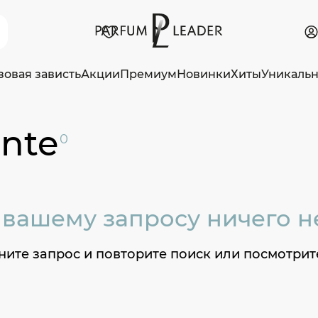
зовая зависть
Акции
Премиум
Новинки
Хиты
Уникаль
nte
0
 вашему запросу ничего н
ите запрос и повторите поиск или посмотрит