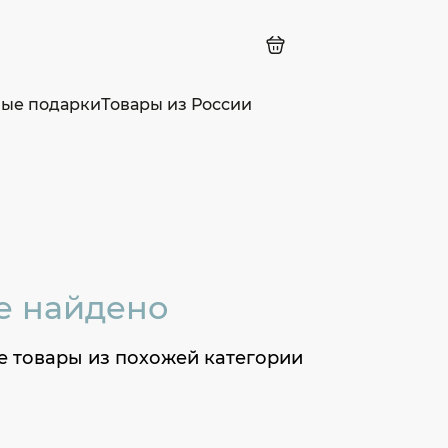
ные подарки
Товары из России
е найдено
е товары из похожей категории