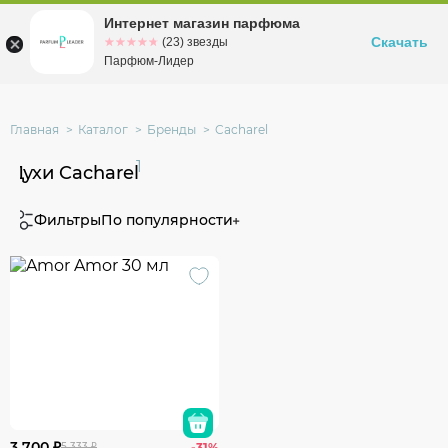
Интернет магазин парфюма
Омск
ул. Заозерная, 11, к. 1
Скачать
☆☆☆☆☆
★★★★★
(23) звезды
Парфюм-Лидер
Главная
Каталог
Бренды
Cacharel
1
Духи Cacharel
Фильтры
По популярности
3 700 ₽
5 333 ₽
-31%