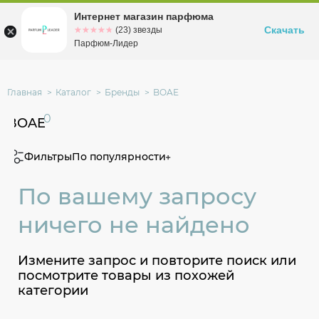
Интернет магазин парфюма
Омск
ул. Заозерная, 11, к. 1
Скачать
☆☆☆☆☆
★★★★★
(23) звезды
Парфюм-Лидер
Главная
Каталог
Бренды
BOAE
0
BOAE
Фильтры
По популярности
По вашему запросу
ничего не найдено
Измените запрос и повторите поиск или
посмотрите товары из похожей
категории