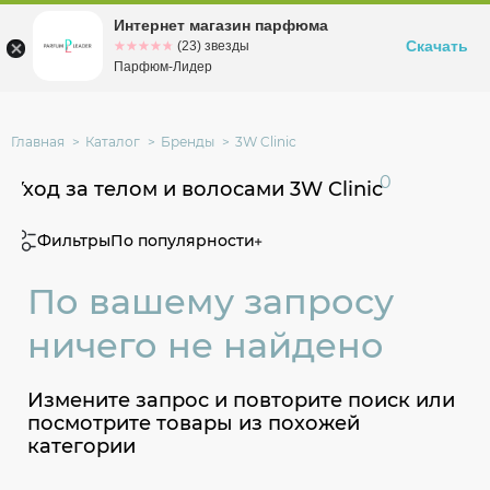
Интернет магазин парфюма
Омск
ул. Заозерная, 11, к. 1
Скачать
☆☆☆☆☆
★★★★★
(23) звезды
Парфюм-Лидер
Главная
Каталог
Бренды
3W Clinic
0
Уход за телом и волосами 3W Clinic
Фильтры
По популярности
По вашему запросу
ничего не найдено
Измените запрос и повторите поиск или
посмотрите товары из похожей
категории