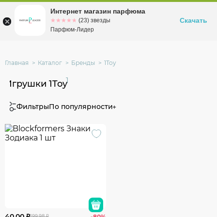
Интернет магазин парфюма
Омск
ул. Заозерная, 11, к. 1
Скачать
☆☆☆☆☆
★★★★★
(23) звезды
Парфюм-Лидер
Главная
Каталог
Бренды
1Toy
1
Игрушки 1Toy
Фильтры
По популярности
40.00 ₽
199.98 ₽
-80%