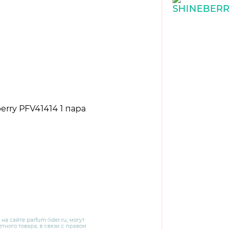
 на сайте
parfum-lider
.ru, могут
тного товара, в связи с правом