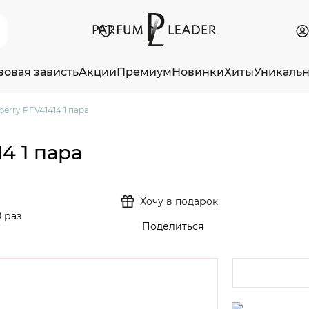
зовая зависть
Акции
Премиум
Новинки
Хиты
Уникаль
berry PFV41414 1 пара
4 1 пара
Хочу в подарок
 раз
Поделиться