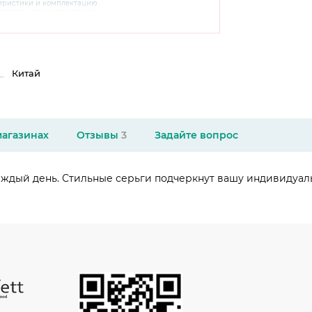
теристики и комплектацию
варительного уведомления.
чняйте характеристики,
сайте производителя, а также у
Китай
магазинах
Отзывы
3
Задайте вопрос
ждый день. Стильные серьги подчеркнут вашу индивидуаль