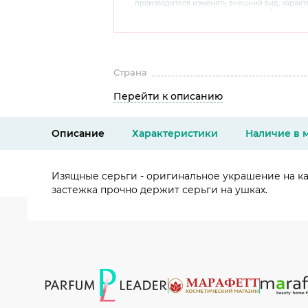
производителя изменять внешний вид, харак
товара, не ухудшающие его качеств, без пред
В случае любых сомнений перед покупкой уто
комплектацию и внешний вид на официальном 
консультантов по номеру 8 800 200 78 80.
Страна
Перейти к описанию
Описание
Характеристики
Наличие в 
Изящные серьги - оригинальное украшение на ка
застежка прочно держит серьги на ушках.