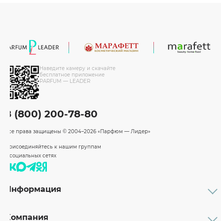
Наведите камеру и скачайте
бесплатное приложение
PARFUM — LEADER
8 (800) 200-78-80
Все права защищены
© 2004–2026 «Парфюм — Лидер»
Присоединяйтесь к нашим группам
в социальных сетях
Информация
Каталог
Подарочные сертификаты
Компания
Бренды