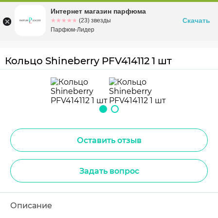
Интернет магазин парфюма
Омск
ул. Заозерная, 11, к. 1
Скачать
☆☆☆☆☆
★★★★★
(23) звезды
Парфюм-Лидер
Кольцо Shineberry PFV414112 1 шт
Оставить отзыв
Задать вопрос
Описание