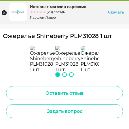
Интернет магазин парфюма
Омск
ул. Заозерная, 11, к. 1
Скачать
☆☆☆☆☆
★★★★★
(23) звезды
Парфюм-Лидер
Ожерелье Shineberry PLM31028 1 шт
Оставить отзыв
Задать вопрос