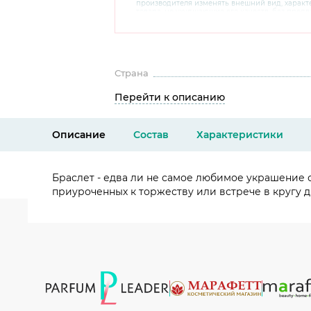
производителя изменять внешний вид, харак
товара, не ухудшающие его качеств, без пред
В случае любых сомнений перед покупкой уто
комплектацию и внешний вид на официальном 
консультантов по номеру 8 800 200 78 80.
Страна
Перейти к описанию
Описание
Состав
Характеристики
Браслет - едва ли не самое любимое украшение 
приуроченных к торжеству или встрече в кругу д