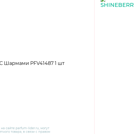
 на сайте
parfum-lider
.ru, могут
тного товара, в связи с правом