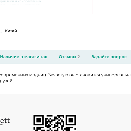
теристики и комплектацию
варительного уведомления.
чняйте характеристики,
сайте производителя, а также у
Китай
Наличие в магазинах
Отзывы
2
Задайте вопрос
современных модниц. Зачастую он становится универсальн
рузей.