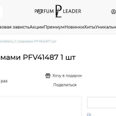
зовая зависть
Акции
Премиум
Новинки
Хиты
Уникаль
hineberry С Шармами PFV41487 1 шт
рмами PFV41487 1 шт
Хочу в подарок
 раз
Поделиться