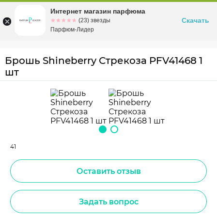
Интернет магазин парфюма
Омск
ул. Заозерная, 11, к. 1
Скачать
☆☆☆☆☆
★★★★★
(23) звезды
Парфюм-Лидер
Брошь Shineberry Стрекоза PFV41468 1
шт
41
Оставить отзыв
Задать вопрос