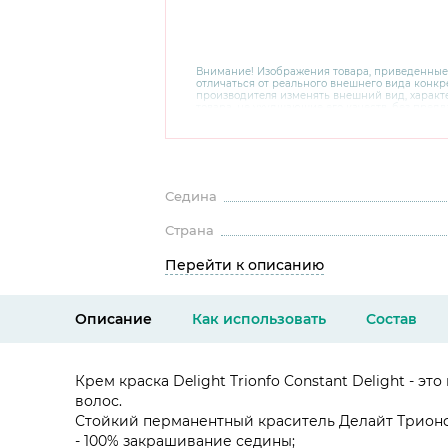
Внимание! Изображения товара, приведенные
отличаться от реального внешнего вида конкре
производителя изменять внешний вид, харак
товара, не ухудшающие его качеств, без пред
В случае любых сомнений перед покупкой уто
комплектацию и внешний вид на официальном 
консультантов по номеру 8 800 200 78 80.
Седина
Страна
Перейти к описанию
Описание
Как использовать
Состав
Крем краска Delight Trionfo Constant Delight -
волос.
Стойкий перманентный краситель Делайт Трионф
- 100% закрашивание седины;