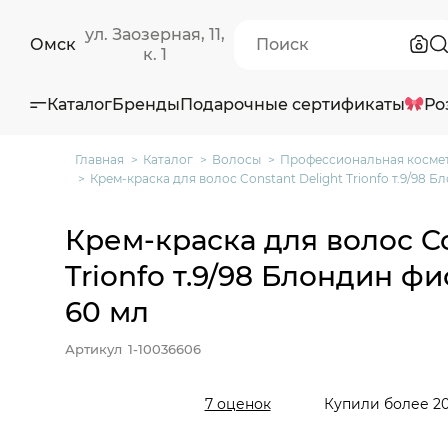
ул. Заозерная, 11,
Омск
к. 1
Каталог
Бренды
Подарочные сертификаты
Ро
Главная
Каталог
Волосы
Профессиональная космет
Крем-краска для волос Constant Delight Trionfo т.9/98
Крем-краска для волос Co
Trionfo т.9/98 Блондин 
60 мл
Артикул
1-10036606
Купили более 20
7 оценок