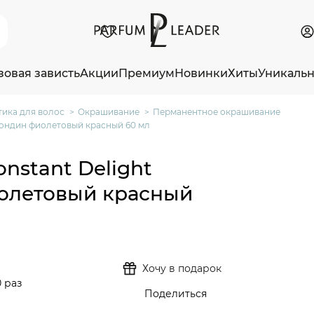
зовая зависть
Акции
Премиум
Новинки
Хиты
Уникаль
ика для волос
Окрашивание
Перманентное окрашивание
 Блондин фиолетовый красный 60 мл
nstant Delight
фиолетовый красный
Хочу в подарок
 раз
Поделиться