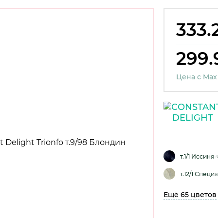
333.
299.
Цена с Max
т.1/1 Иссиня
т.12/1 Спец
Ещё 65 цветов