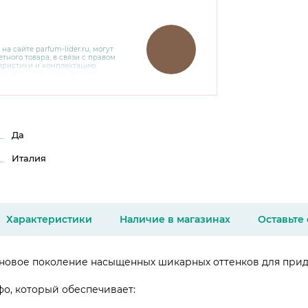
 на сайте
parfum-lider
.ru, могут
тного товара, в связи с правом
теристики и комплектацию
варительного уведомления.
чняйте характеристики,
сайте производителя, а также у
Да
Италия
Характеристики
Наличие в магазинах
Оставьте
 это новое поколение насыщенных шикарных оттенков для пр
о, который обеспечивает: