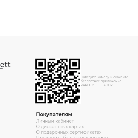
Наведите камеру и скачайте
бесплатное приложение
PARFUM — LEADER
Покупателям
Личный кабинет
О дисконтных картах
О подарочных сертификатах
Проверить баланс подарочного