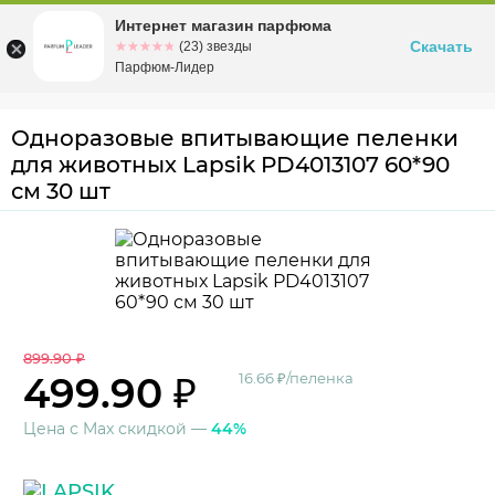
Интернет магазин парфюма
Омск
ул. Заозерная, 11, к. 1
Скачать
☆☆☆☆☆
★★★★★
(23) звезды
Парфюм-Лидер
Одноразовые впитывающие пеленки
для животных Lapsik PD4013107 60*90
см 30 шт
899.90 ₽
499.90 ₽
16.66 ₽/пеленка
Цена с Max скидкой —
44%