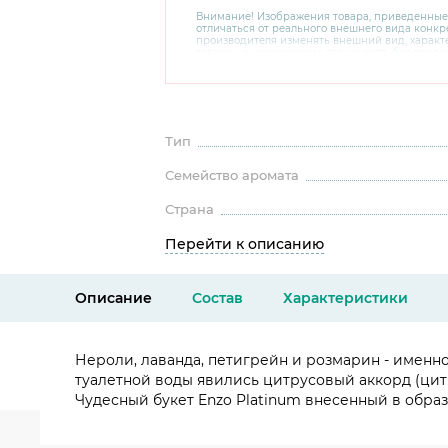
Внимание! Изображения товара, приведенные
отличаться от реального внешнего вида конкре
производителя изменять внешний вид, харак
товара, не ухудшающие его качеств, без пред
В случае любых сомнений перед покупкой уто
комплектацию и внешний вид на официальном 
консультантов по номеру 8 800 200 78 80.
Тип
Семейство аромата
Страна
Перейти к описанию
Описание
Состав
Характеристики
Нероли, лаванда, петигрейн и розмарин - именн
туалетной воды явились цитрусовый аккорд (цит
Чудесный букет Enzo Platinum внесенный в обра