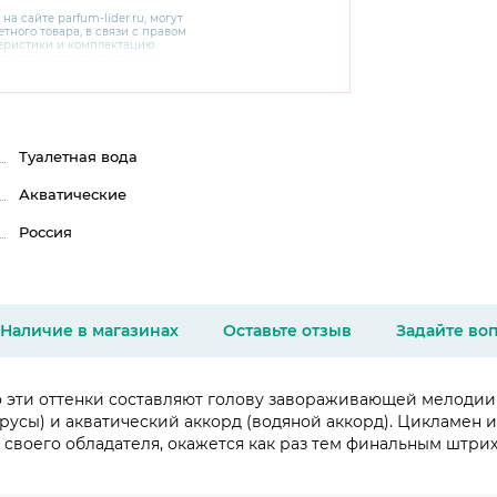
 на сайте
parfum-lider
.ru, могут
тного товара, в связи с правом
теристики и комплектацию
варительного уведомления.
чняйте характеристики,
сайте производителя, а также у
Туалетная вода
Акватические
Россия
Наличие в магазинах
Оставьте отзыв
Задайте во
о эти оттенки составляют голову завораживающей мелодии
русы) и акватический аккорд (водяной аккорд). Цикламен
з своего обладателя, окажется как раз тем финальным штр