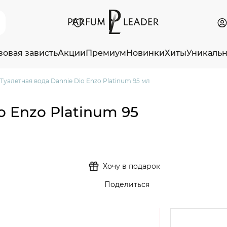
зовая зависть
Акции
Премиум
Новинки
Хиты
Уникаль
Туалетная вода Dannie Dio Enzo Platinum 95 мл
o Enzo Platinum 95
Хочу в подарок
Поделиться