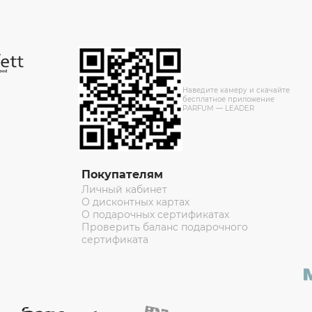
Наведите камеру и скачайте
бесплатное приложение
PARFUM — LEADER
Покупателям
Личный кабинет
О дисконтных картах
О подарочных сертификатах
Проверить баланс подарочного
сертификата