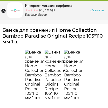
Интернет магазин парфюма
Омск
ул. Заозерная, 11, к. 1
Скачать
☆☆☆☆☆
★★★★★
(23) звезды
Парфюм-Лидер
Банка для хранения Home Collection
Bamboo Paradise Original Recipe 105*110
мм 1 шт