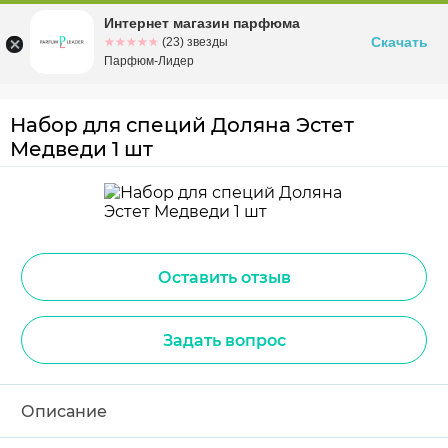
Интернет магазин парфюма
Омск
ул. Заозерная, 11, к. 1
Скачать
☆☆☆☆☆
★★★★★
(23) звезды
Парфюм-Лидер
Набор для специй Доляна Эстет
Медведи 1 шт
Оставить отзыв
Задать вопрос
Описание