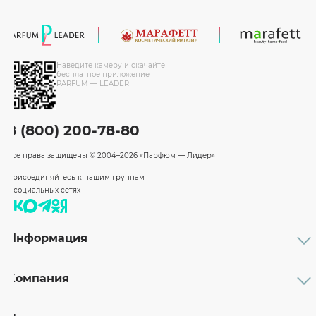
Наведите камеру и скачайте
бесплатное приложение
PARFUM — LEADER
8 (800) 200-78-80
Все права защищены
© 2004–2026 «Парфюм — Лидер»
Присоединяйтесь к нашим группам
в социальных сетях
Информация
Каталог
Подарочные сертификаты
Компания
Бренды
Возврат и обмен товара
О компании
Оплата и доставка
Партнерам