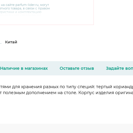
 на сайте
parfum-lider
.ru, могут
тного товара, в связи с правом
теристики и комплектацию
варительного уведомления.
чняйте характеристики,
сайте производителя, а также у
Китай
Наличие в магазинах
Оставьте отзыв
Задайте во
тями для хранения разных по типу специй: тертый кориандр
ет полезным дополнением на столе. Корпус изделия ориги