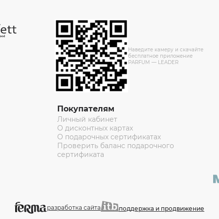
Наведите камеру и скачайте
бесплатное приложение
PARFUM — LEADER
Покупателям
Личный кабинет
О дисконтных картах
О подарочных сертификатах
Проверить баланс подарочного
сертификата
разработка сайта
поддержка и продвижение