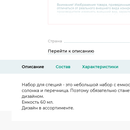
Внимание! Изображения товара, приведенные
отличаться от реального внешнего вида конкре
производителя изменять внешний вид, харак
товара, не ухудшающие его качеств, без пред
В случае любых сомнений перед покупкой уто
комплектацию и внешний вид на официальном 
консультантов по номеру 8 800 200 78 80.
Страна
Перейти к описанию
Описание
Состав
Характеристики
Набор для специй - это небольшой набор с емкос
солонка и перечница. Поэтому обязательно стан
дизайном.
Емкость 60 мл.
Дизайн в ассортименте.