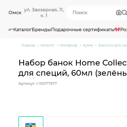
ул. Заозерная, 11,
Омск
к. 1
Каталог
Бренды
Подарочные сертификаты
Ро
Главная
Каталог
Интерьер
Кухня
Емкости для сы
Набор банок Home Collec
для специй, 60мл (зелёны
Артикул
1-10077977