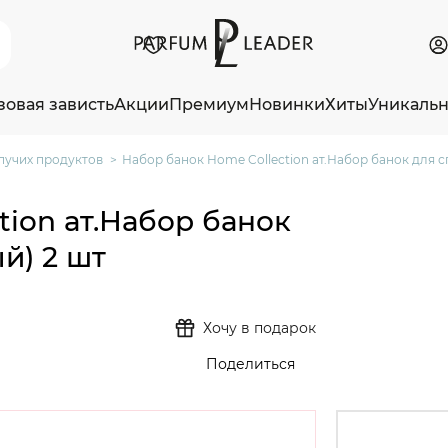
зовая зависть
Акции
Премиум
Новинки
Хиты
Уникаль
пучих продуктов
Набор банок Home Collection ат.Набор банок для с
tion ат.Набор банок
й) 2 шт
Хочу в подарок
Поделиться