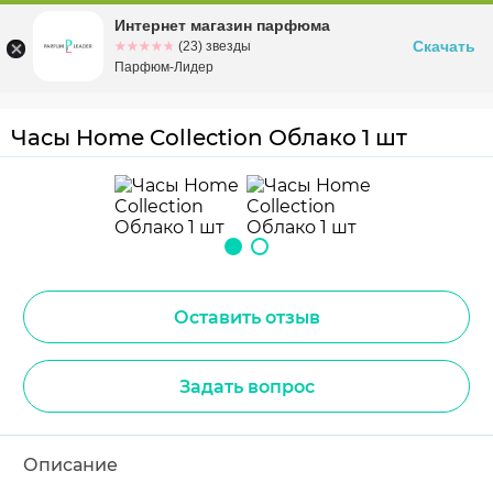
Интернет магазин парфюма
Омск
ул. Заозерная, 11, к. 1
Скачать
☆☆☆☆☆
★★★★★
(23) звезды
Парфюм-Лидер
Часы Home Collection Облако 1 шт
Оставить отзыв
Задать вопрос
Описание