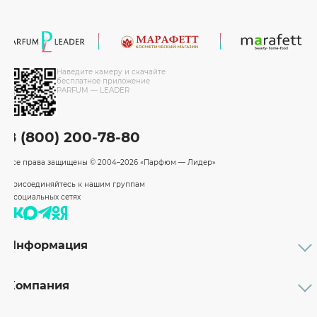
Наведите камеру и скачайте
бесплатное приложение
PARFUM — LEADER
8 (800) 200-78-80
Все права защищены
© 2004–2026 «Парфюм — Лидер»
Присоединяйтесь к нашим группам
в социальных сетях
Информация
Каталог
Подарочные сертификаты
Компания
Бренды
Возврат и обмен товара
О компании
Оплата и доставка
Партнерам