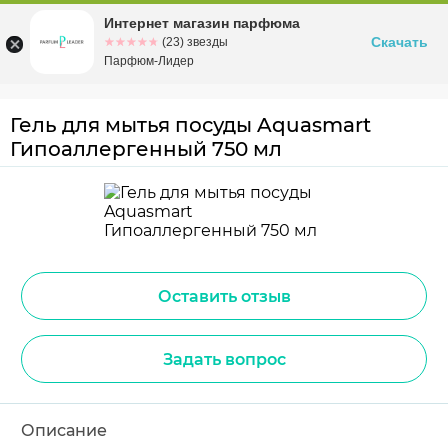
Интернет магазин парфюма
Омск
ул. Заозерная, 11, к. 1
Скачать
☆☆☆☆☆
★★★★★
(23) звезды
Парфюм-Лидер
Гель для мытья посуды Aquasmart
Гипоаллергенный 750 мл
Оставить отзыв
Задать вопрос
Описание