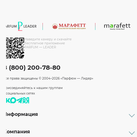
Наведите камеру и скачайте
бесплатное приложение
PARFUM — LEADER
8 (800) 200-78-80
Все права защищены
© 2004–2026 «Парфюм — Лидер»
Присоединяйтесь к нашим группам
в социальных сетях
Информация
Каталог
Подарочные сертификаты
Компания
Бренды