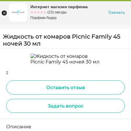
Интернет магазин парфюма
Омск
ул. Заозерная, 11, к. 1
Скачать
☆☆☆☆☆
★★★★★
(23) звезды
Парфюм-Лидер
Жидкость от комаров Picnic Family 45
ночей 30 мл
2
Оставить отзыв
Задать вопрос
Описание