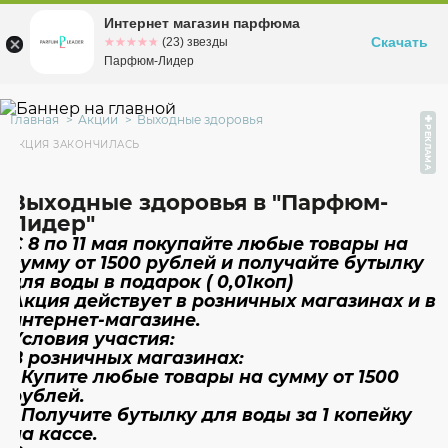
Интернет магазин парфюма
Омск
ул. Заозерная, 11, к. 1
Скачать
☆☆☆☆☆
★★★★★
(23) звезды
Парфюм-Лидер
Главная
Акции
Выходные здоровья
РЕКЛАМА
АКЦИЯ ЗАКОНЧИЛАСЬ
Выходные здоровья в "Парфюм-
Лидер"
С 8 по 11 мая покупайте любые товары на
сумму от 1500 рублей и получайте бутылку
для воды в подарок ( 0,01коп)
Акция действует в розничных магазинах и в
интернет-магазине.
Условия участия:
В розничных магазинах:
• Купите любые товары на сумму от 1500
рублей.
• Получите бутылку для воды за 1 копейку
на кассе.