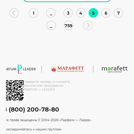
1
3
4
5
6
7
...
759
...
Наведите камеру и скачайте
бесплатное приложение
PARFUM — LEADER
8 (800) 200-78-80
Все права защищены
© 2004–2026 «Парфюм — Лидер»
Присоединяйтесь к нашим группам