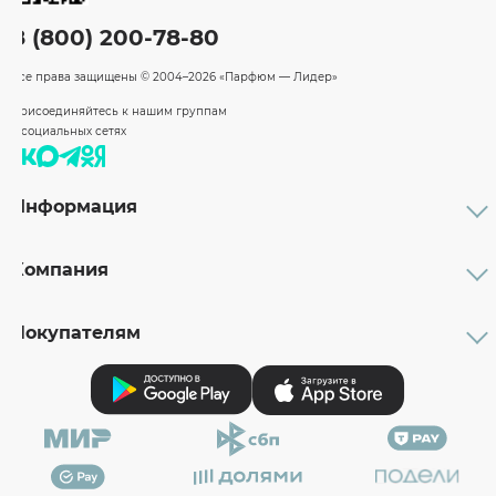
8 (800) 200-78-80
Все права защищены
© 2004–2026 «Парфюм — Лидер»
Присоединяйтесь к нашим группам
в социальных сетях
Информация
Каталог
Доставка
Компания
Возврат
Оплата
О компании
Бренды
Партнерам
Правовая информация
Покупателям
Вакансии
Реквизиты
Личный кабинет
Наши магазины
Проверить мою карту
Рейтинг товаров
Вопрос-ответ
Подарочные сертификта
Маникюрный мастер