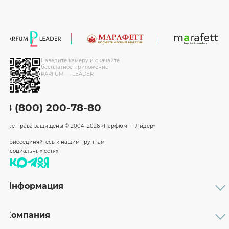
Наведите камеру и скачайте
бесплатное приложение
PARFUM — LEADER
8 (800) 200-78-80
Все права защищены
© 2004–2026 «Парфюм — Лидер»
Присоединяйтесь к нашим группам
в социальных сетях
Информация
Каталог
Подарочные сертификаты
Компания
Бренды
Возврат и обмен товара
О компании