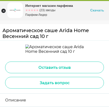
Интернет магазин парфюма
Омск
ул. Заозерная, 11, к. 1
Скачать
☆☆☆☆☆
★★★★★
(23) звезды
Парфюм-Лидер
Ароматическое саше Arida Home
Весенний сад 10 г
Оставить отзыв
Задать вопрос
Описание