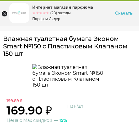
Интернет магазин парфюма
Омск
ул. Заозерная, 11, к. 1
Скачать
☆☆☆☆☆
★★★★★
(23) звезды
Парфюм-Лидер
Влажная туалетная бумага Эконом
Smart №150 с Пластиковым Клапаном
150 шт
199.89 ₽
169.90 ₽
1.13 ₽/шт
Цена с Max скидкой —
15%