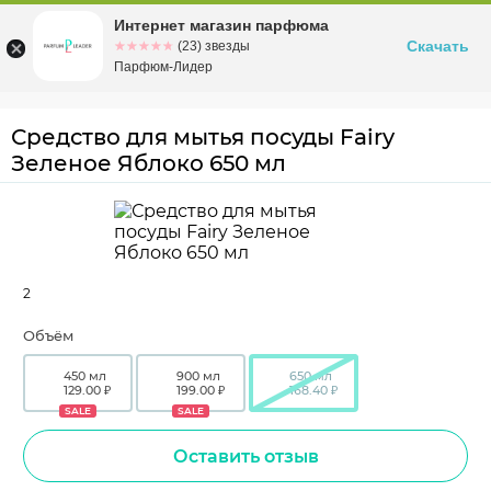
Интернет магазин парфюма
Омск
ул. Заозерная, 11, к. 1
Скачать
☆☆☆☆☆
★★★★★
(23) звезды
Парфюм-Лидер
Средство для мытья посуды Fairy
Зеленое Яблоко 650 мл
2
Объём
450 мл
900 мл
650 мл
129.00 ₽
199.00 ₽
168.40 ₽
SALE
SALE
Оставить отзыв