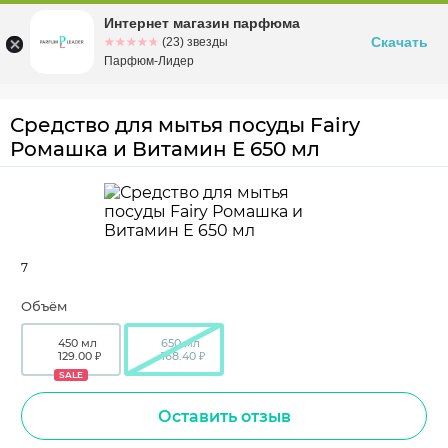
Интернет магазин парфюма
Омск
ул. Заозерная, 11, к. 1
Скачать
☆☆☆☆☆
★★★★★
(23) звезды
Парфюм-Лидер
Средство для мытья посуды Fairy
Ромашка и Витамин Е 650 мл
7
Объём
450 мл
650 мл
129.00 ₽
168.40 ₽
SALE
Оставить отзыв