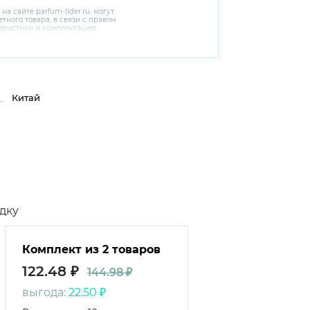
 на сайте
parfum-lider
.ru, могут
тного товара, в связи с правом
теристики и комплектацию
варительного уведомления.
чняйте характеристики,
сайте производителя, а также у
Китай
дку
Комплект из 2 товаров
122.48 ₽
144.98 ₽
выгода:
22.50 ₽