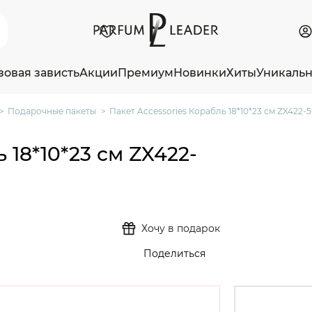
зовая зависть
Акции
Премиум
Новинки
Хиты
Уникаль
Подарочные пакеты
Пакет Accessories Корабль 18*10*23 см ZX422-5
 18*10*23 см ZX422-
Хочу в подарок
Поделиться