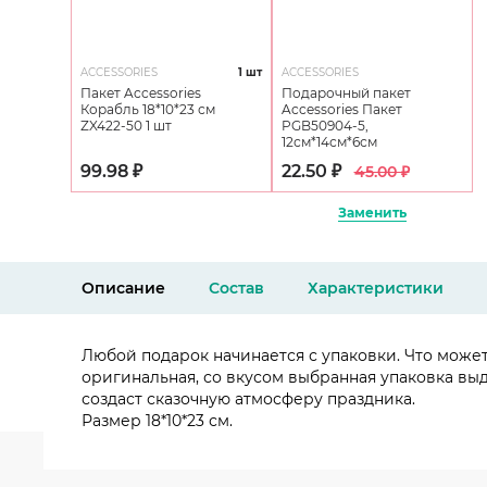
ACCESSORIES
1 шт
ACCESSORIES
Пакет Accessories
Подарочный пакет
Корабль 18*10*23 см
Accessories Пакет
ZX422-50 1 шт
PGB50904-5,
12см*14см*6см
99.98 ₽
22.50 ₽
45.00 ₽
Заменить
Описание
Состав
Характеристики
Любой подарок начинается с упаковки. Что може
оригинальная, со вкусом выбранная упаковка вы
создаст сказочную атмосферу праздника.
Размер 18*10*23 см.