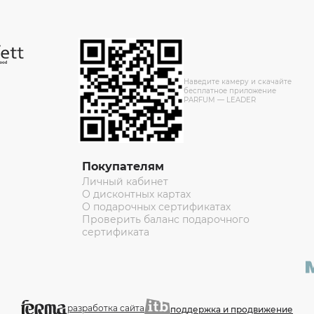
Наведите камеру и скачайте
бесплатное приложение
PARFUM — LEADER
Покупателям
Личный кабинет
О дисконтных картах
О подарочных сертификатах
Проверить баланс подарочного
сертификата
разработка сайта
поддержка и продвижение