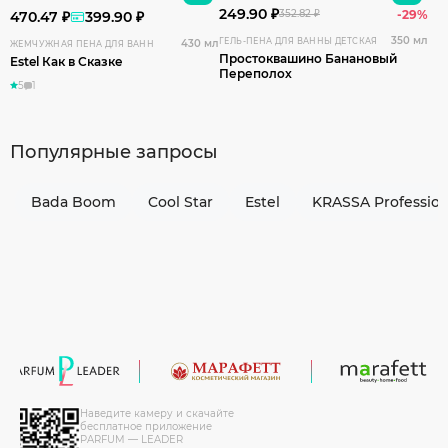
249.90 ₽
352.82 ₽
-29%
470.47 ₽
399.90 ₽
350 мл
ГЕЛЬ-ПЕНА ДЛЯ ВАННЫ ДЕТСКАЯ
430 мл
ЖЕМЧУЖНАЯ ПЕНА ДЛЯ ВАНН
Простоквашино Банановый
Estel Как в Сказке
Переполох
5
1
Популярные запросы
Bada Boom
Cool Star
Estel
KRASSA Profession
Наведите камеру и скачайте
бесплатное приложение
PARFUM — LEADER