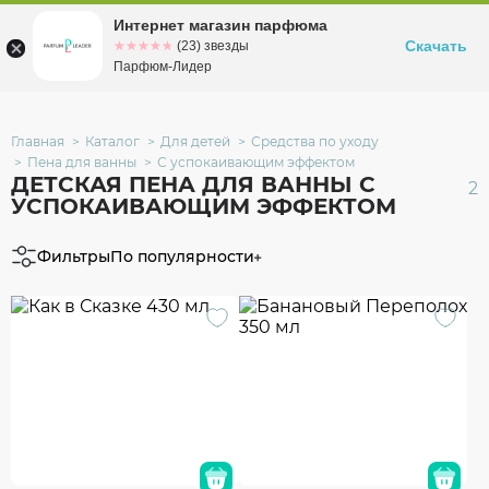
Интернет магазин парфюма
Омск
ул. Заозерная, 11, к. 1
Скачать
☆☆☆☆☆
★★★★★
(23) звезды
Парфюм-Лидер
Главная
Каталог
Для детей
Средства по уходу
Пена для ванны
С успокаивающим эффектом
ДЕТСКАЯ ПЕНА ДЛЯ ВАННЫ С
2
УСПОКАИВАЮЩИМ ЭФФЕКТОМ
Фильтры
По популярности